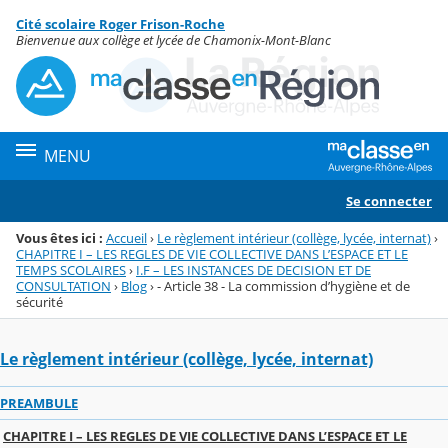
Panneau de gestion des cookies
Cité scolaire Roger Frison-Roche
Menu de la rubrique
Contenu
Bienvenue aux collège et lycée de Chamonix-Mont-Blanc
MENU
Se connecter
Vous êtes ici :
Accueil
›
Le règlement intérieur (collège, lycée, internat)
›
CHAPITRE I – LES REGLES DE VIE COLLECTIVE DANS L’ESPACE ET LE
TEMPS SCOLAIRES
›
I.F – LES INSTANCES DE DECISION ET DE
CONSULTATION
›
Blog
›
- Article 38 - La commission d’hygiène et de
sécurité
Le règlement intérieur (collège, lycée, internat)
PREAMBULE
CHAPITRE I – LES REGLES DE VIE COLLECTIVE DANS L’ESPACE ET LE