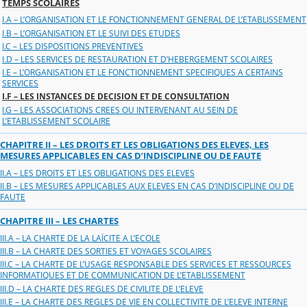
TEMPS SCOLAIRES
I.A – L’ORGANISATION ET LE FONCTIONNEMENT GENERAL DE L’ETABLISSEMENT
I.B – L’ORGANISATION ET LE SUIVI DES ETUDES
I.C – LES DISPOSITIONS PREVENTIVES
I.D – LES SERVICES DE RESTAURATION ET D’HEBERGEMENT SCOLAIRES
I.E – L’ORGANISATION ET LE FONCTIONNEMENT SPECIFIQUES A CERTAINS
SERVICES
I.F – LES INSTANCES DE DECISION ET DE CONSULTATION
I.G – LES ASSOCIATIONS CREES OU INTERVENANT AU SEIN DE
L’ETABLISSEMENT SCOLAIRE
CHAPITRE II – LES DROITS ET LES OBLIGATIONS DES ELEVES, LES
MESURES APPLICABLES EN CAS D’INDISCIPLINE OU DE FAUTE
II.A – LES DROITS ET LES OBLIGATIONS DES ELEVES
II.B – LES MESURES APPLICABLES AUX ELEVES EN CAS D’INDISCIPLINE OU DE
FAUTE
CHAPITRE III – LES CHARTES
III.A – LA CHARTE DE LA LAÏCITE A L’ECOLE
III.B – LA CHARTE DES SORTIES ET VOYAGES SCOLAIRES
III.C – LA CHARTE DE L’USAGE RESPONSABLE DES SERVICES ET RESSOURCES
INFORMATIQUES ET DE COMMUNICATION DE L’ETABLISSEMENT
III.D – LA CHARTE DES REGLES DE CIVILITE DE L’ELEVE
III.E – LA CHARTE DES REGLES DE VIE EN COLLECTIVITE DE L’ELEVE INTERNE