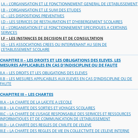
I.A – L’ORGANISATION ET LE FONCTIONNEMENT GENERAL DE L’ETABLISSEMENT
I.B – L’ORGANISATION ET LE SUIVI DES ETUDES
I.C – LES DISPOSITIONS PREVENTIVES
I.D – LES SERVICES DE RESTAURATION ET D’HEBERGEMENT SCOLAIRES
I.E – L’ORGANISATION ET LE FONCTIONNEMENT SPECIFIQUES A CERTAINS
SERVICES
I.F – LES INSTANCES DE DECISION ET DE CONSULTATION
I.G – LES ASSOCIATIONS CREES OU INTERVENANT AU SEIN DE
L’ETABLISSEMENT SCOLAIRE
CHAPITRE II – LES DROITS ET LES OBLIGATIONS DES ELEVES, LES
MESURES APPLICABLES EN CAS D’INDISCIPLINE OU DE FAUTE
II.A – LES DROITS ET LES OBLIGATIONS DES ELEVES
II.B – LES MESURES APPLICABLES AUX ELEVES EN CAS D’INDISCIPLINE OU DE
FAUTE
CHAPITRE III – LES CHARTES
III.A – LA CHARTE DE LA LAÏCITE A L’ECOLE
III.B – LA CHARTE DES SORTIES ET VOYAGES SCOLAIRES
III.C – LA CHARTE DE L’USAGE RESPONSABLE DES SERVICES ET RESSOURCES
INFORMATIQUES ET DE COMMUNICATION DE L’ETABLISSEMENT
III.D – LA CHARTE DES REGLES DE CIVILITE DE L’ELEVE
III.E – LA CHARTE DES REGLES DE VIE EN COLLECTIVITE DE L’ELEVE INTERNE