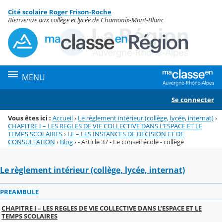
Panneau de gestion des cookies
Cité scolaire Roger Frison-Roche
Menu de la rubrique
Contenu
Bienvenue aux collège et lycée de Chamonix-Mont-Blanc
MENU
Se connecter
Vous êtes ici :
Accueil
›
Le règlement intérieur (collège, lycée, internat)
›
CHAPITRE I – LES REGLES DE VIE COLLECTIVE DANS L’ESPACE ET LE
TEMPS SCOLAIRES
›
I.F – LES INSTANCES DE DECISION ET DE
CONSULTATION
›
Blog
›
- Article 37 - Le conseil école - collège
Le règlement intérieur (collège, lycée, internat)
PREAMBULE
CHAPITRE I – LES REGLES DE VIE COLLECTIVE DANS L’ESPACE ET LE
TEMPS SCOLAIRES