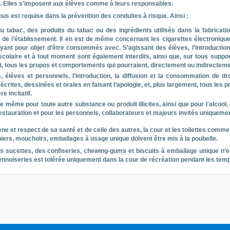
s. Elles s'imposent aux élèves comme à leurs responsables.
ous est requise dans la prévention des conduites à risque. Ainsi :
u tabac, des produits du tabac ou des ingrédients utilisés dans la fabricati
e de l’établissement. Il en est de même concernant les cigarettes électronique
ayant pour objet d’être consommés avec. S’agissant des élèves, l’introduction, l
scolaire et à tout moment sont également interdits, ainsi que, sur tous support
, tous les propos et comportements qui pourraient, directement ou indirectement,
, élèves et personnels, l’introduction, la diffusion et la consommation de dr
écrites, dessinées et orales en faisant l’apologie, et, plus largement, tous le
re incitatif.
 de même pour toute autre substance ou produit illicites, ainsi que pour l'alcoo
restauration et pour les personnels, collaborateurs et majeurs invités uniquemen
ène et respect de sa santé et de celle des autres, la cour et les toilettes comm
apiers, mouchoirs, emballages à usage unique doivent être mis à la poubelle.
es sucettes, des confiseries, chewing-gums et biscuits à emballage unique n’
iennoiseries est tolérée uniquement dans la cour de récréation pendant les tem