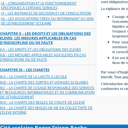
sont obligatoire
I.E – L’ORGANISATION ET LE FONCTIONNEMENT
SPECIFIQUES A CERTAINS SERVICES
La vigilance de t
I.F – LES INSTANCES DE DECISION ET DE CONSULTATION
L’usage d
I.G – LES ASSOCIATIONS CREES OU INTERVENANT AU SEIN
l’enceint
DE L’ETABLISSEMENT SCOLAIRE
liquides 
l’espace 
CHAPITRE II – LES DROITS ET LES OBLIGATIONS DES
largement
ELEVES, LES MESURES APPLICABLES EN CAS
D’INDISCIPLINE OU DE FAUTE
Pour tous
mentions 
II.A – LES DROITS ET LES OBLIGATIONS DES ELEVES
le caractè
II.B – LES MESURES APPLICABLES AUX ELEVES EN CAS
Il en est
D’INDISCIPLINE OU DE FAUTE
lieux de 
CHAPITRE III – LES CHARTES
Par souci d’hygi
III.A – LA CHARTE DE LA LAÏCITE A L’ECOLE
interdit. Tous p
III.B – LA CHARTE DES SORTIES ET VOYAGES SCOLAIRES
L’introduction d
III.C – LA CHARTE DE L’USAGE RESPONSABLE DES SERVICES
confiseries et v
ET RESSOURCES INFORMATIQUES ET DE COMMUNICATION
DE L’ETABLISSEMENT
III.D – LA CHARTE DES REGLES DE CIVILITE DE L’ELEVE
III.E – LA CHARTE DES REGLES DE VIE EN COLLECTIVITE DE
L’ELEVE INTERNE
Cité scolaire Roger Frison-Roche