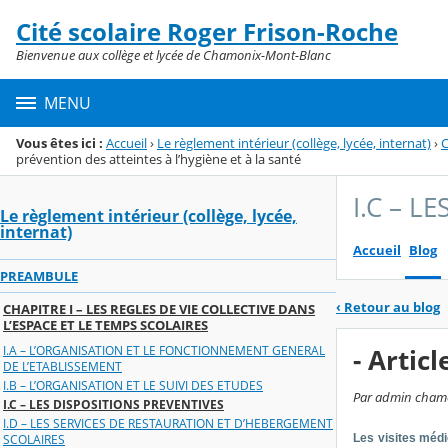
Panneau de gestion des cookies
Cité scolaire Roger Frison-Roche
Menu de la rubrique
Contenu
Bienvenue aux collège et lycée de Chamonix-Mont-Blanc
MENU
Vous êtes ici :
Accueil
›
Le règlement intérieur (collège, lycée, internat)
›
C
prévention des atteintes à l’hygiène et à la santé
I.C – L
Le règlement intérieur (collège, lycée,
internat)
Accueil
Blog
PREAMBULE
‹
Retour au blog
CHAPITRE I – LES REGLES DE VIE COLLECTIVE DANS
L’ESPACE ET LE TEMPS SCOLAIRES
I.A – L’ORGANISATION ET LE FONCTIONNEMENT GENERAL
- Artic
DE L’ETABLISSEMENT
I.B – L’ORGANISATION ET LE SUIVI DES ETUDES
Par admin chamoni
I.C – LES DISPOSITIONS PREVENTIVES
I.D – LES SERVICES DE RESTAURATION ET D’HEBERGEMENT
Les visites médi
SCOLAIRES