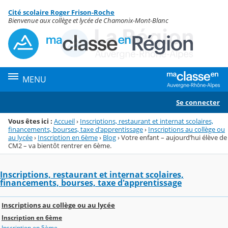
Panneau de gestion des cookies
Cité scolaire Roger Frison-Roche
Menu de la rubrique
Contenu
Bienvenue aux collège et lycée de Chamonix-Mont-Blanc
MENU
Se connecter
Vous êtes ici :
Accueil
›
Inscriptions, restaurant et internat scolaires,
financements, bourses, taxe d'apprentissage
›
Inscriptions au collège ou
au lycée
›
Inscription en 6ème
›
Blog
›
Votre enfant – aujourd’hui élève de
CM2 – va bientôt rentrer en 6ème.
Inscriptions, restaurant et internat scolaires,
financements, bourses, taxe d'apprentissage
Inscriptions au collège ou au lycée
Inscription en 6ème
Inscription en 5ème