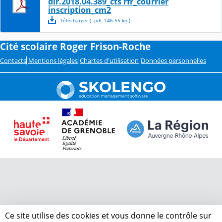
dir.2018.04.389_cts rfr_courrier
inscription_cm2
Télécharger
( .
pdf
,
146.55
ko
)
Cité scolaire Roger Frison-Roche
Contacts
Mentions légales
Chartes d'utilisation
Données personnelles
Ce site utilise des cookies et vous donne le contrôle sur