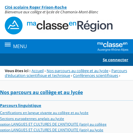
Panneau de gestion des cookies
Cité scolaire Roger Frison-Roche
Menu de la rubrique
Contenu
Bienvenue aux collège et lycée de Chamonix-Mont-Blanc
MENU
Se connecter
Vous êtes ici :
Accueil
›
Nos parcours au collège et au lycée
›
Parcours
d'éducation scientifique et technique
›
Conférences scientifiques
›
Nos parcours au collège et au lycée
Parcours linguistique
Certifications en langue vivante au collège et au lycée
Sections européennes anglais au lycée
option LANGUES ET CULTURES DE L'ANTIQUITE (latin) au collège
option LANGUES ET CULTURES DE L'ANTIQUITE (latin) au lycée