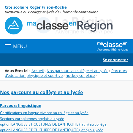
Panneau de gestion des cookies
Cité scolaire Roger Frison-Roche
Menu de la rubrique
Contenu
Bienvenue aux collège et lycée de Chamonix-Mont-Blanc
MENU
Se connecter
Vous êtes ici :
Accueil
›
Nos parcours au collège et au lycée
›
Parcours
d'éducation physique et sportive
›
hockey sur glace
›
Nos parcours au collège et au lycée
Parcours linguistique
Certifications en langue vivante au collège et au lycée
Sections européennes anglais au lycée
option LANGUES ET CULTURES DE L'ANTIQUITE (latin) au collège
option LANGUES ET CULTURES DE L'ANTIQUITE (latin) au lycée