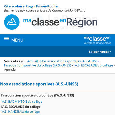
Panneau de gestion des cookies
Cité scolaire Roger Frison-Roche
Menu de la rubrique
Contenu
Bienvenue aux collège et lycée de Chamonix-Mont-Blanc
MENU
Se connecter
Vous êtes ici :
Accueil
›
Nos associations sportives (A.S.-UNSS)
›
l'association sportive du collège (l'A.S.-UNSS)
›
l'A.S. ESCALADE du collège
›
Agenda
Nos associations sportives (A.S.-UNSS)
l'association sportive du collège (l'A.S.-UNSS)
l'A.S. BADMINTON du collège
l'A.S. ESCALADE du collège
l'A.S. HANDBALL du collège