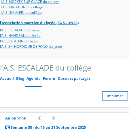
l'A.S. HOCKEY SUR GLACE du collège
l'A.S. NATATION du collège
l'A.S. SKI ALPIN du collège
l'association sportive du lycée (l'A.S.-UNSS)
l'A.S. ESCALADE du lycée
l'A.S. HANDBALL du lycée
l'A.S. SKI ALPIN du lycée
l'A.S. SKI NORDIQUE DE FOND du lycée
l'A.S. ESCALADE du collège
Accueil
Blog
Agenda
Forum
Dossiers partagés
Imprimer
Aujourd’hui
Semaine 38 - du 15 au 21 Septembre 2025