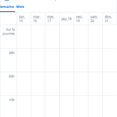
Semaine
Mois
lun.
mar.
mer.
ven.
sam.
dim.
jeu.
18
15
16
17
19
20
21
Sur la
journée
08h
09h
10h