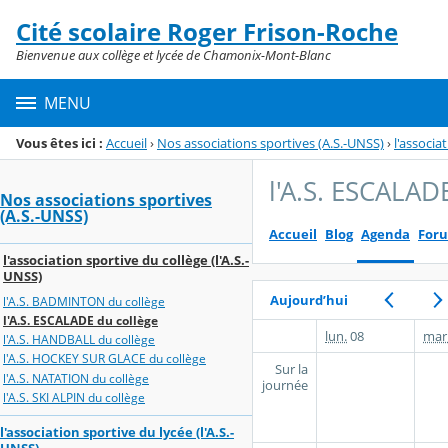
Panneau de gestion des cookies
Cité scolaire Roger Frison-Roche
Menu de la rubrique
Contenu
Bienvenue aux collège et lycée de Chamonix-Mont-Blanc
MENU
Vous êtes ici :
Accueil
›
Nos associations sportives (A.S.-UNSS)
›
l'associa
l'A.S. ESCALAD
Nos associations sportives
(A.S.-UNSS)
Accueil
Blog
Agenda
For
l'association sportive du collège (l'A.S.-
UNSS)
Aujourd’hui
l'A.S. BADMINTON du collège
l'A.S. ESCALADE du collège
lun.
08
mar
l'A.S. HANDBALL du collège
l'A.S. HOCKEY SUR GLACE du collège
Sur la
l'A.S. NATATION du collège
journée
l'A.S. SKI ALPIN du collège
l'association sportive du lycée (l'A.S.-