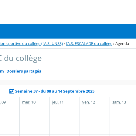
tion sportive du collège (l'A.S.-UNSS)
›
l'A.S. ESCALADE du collège
›
Agenda
E du collège
um
Dossiers partagés
Semaine 37 - du 08 au 14 Septembre 2025
.
09
mer.
10
jeu.
11
ven.
12
sam.
13