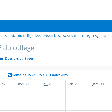
tion sportive du collège (l'A.S.-UNSS)
›
l'A.S. ESCALADE du collège
›
Agenda
E du collège
um
Dossiers partagés
Semaine 35 - du 25 au 31 Août 2025
.
26
mer.
27
jeu.
28
ven.
29
sam.
30