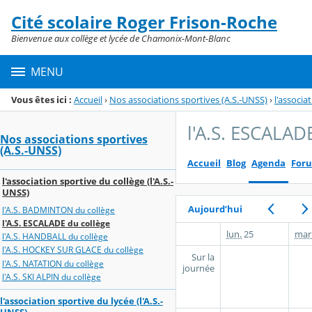
Panneau de gestion des cookies
Cité scolaire Roger Frison-Roche
Menu de la rubrique
Contenu
Bienvenue aux collège et lycée de Chamonix-Mont-Blanc
MENU
Vous êtes ici :
Accueil
›
Nos associations sportives (A.S.-UNSS)
›
l'associa
l'A.S. ESCALAD
Nos associations sportives
(A.S.-UNSS)
Accueil
Blog
Agenda
For
l'association sportive du collège (l'A.S.-
UNSS)
Aujourd’hui
l'A.S. BADMINTON du collège
l'A.S. ESCALADE du collège
lun.
25
mar
l'A.S. HANDBALL du collège
l'A.S. HOCKEY SUR GLACE du collège
Sur la
l'A.S. NATATION du collège
journée
l'A.S. SKI ALPIN du collège
l'association sportive du lycée (l'A.S.-