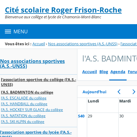
Panneau de gestion des cookies
Cité scolaire Roger Frison-Roche
Menu de la rubrique
Contenu
Bienvenue aux collège et lycée de Chamonix-Mont-Blanc
MENU
Vous êtes ici :
Accueil
›
Nos associations sportives (A.S.-UNSS)
›
l'associa
l'A.S. BADMIN
Nos associations sportives
(A.S.-UNSS)
Accueil
Blog
Agenda
For
l'association sportive du collège (l'A.S.-
UNSS)
Aujourd’hui
l'A.S. BADMINTON du collège
l'A.S. ESCALADE du collège
Lundi
Mardi
l'A.S. HANDBALL du collège
l'A.S. HOCKEY SUR GLACE du collège
l'A.S. NATATION du collège
S40
29
30
l'A.S. SKI ALPIN du collège
l'association sportive du lycée (l'A.S.-