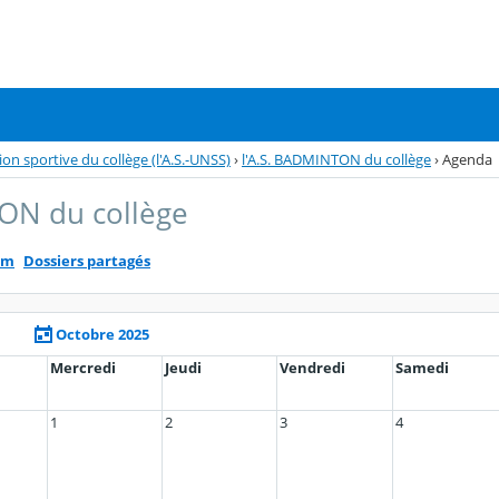
tion sportive du collège (l'A.S.-UNSS)
›
l'A.S. BADMINTON du collège
›
Agenda
TON du collège
um
Dossiers partagés
Octobre 2025
Mercredi
Jeudi
Vendredi
Samedi
1
2
3
4