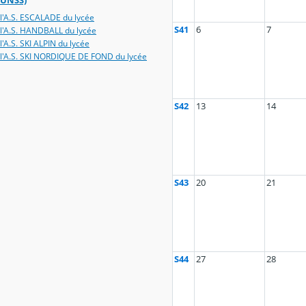
UNSS)
l'A.S. ESCALADE du lycée
S41
6
7
l'A.S. HANDBALL du lycée
l'A.S. SKI ALPIN du lycée
l'A.S. SKI NORDIQUE DE FOND du lycée
S42
13
14
S43
20
21
S44
27
28