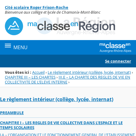
Panneau de gestion des cookies
Cité scolaire Roger Frison-Roche
Menu de la rubrique
Contenu
Bienvenue aux collège et lycée de Chamonix-Mont-Blanc
MENU
Se connecter
Vous êtes ici :
Accueil
›
Le règlement intérieur (collège, lycée, internat)
›
CHAPITRE III – LES CHARTES
›
III.E – LA CHARTE DES REGLES DE VIE EN
COLLECTIVITE DE L’ELEVE INTERNE
›
Le règlement intérieur (collège, lycée, internat)
PREAMBULE
CHAPITRE I – LES REGLES DE VIE COLLECTIVE DANS L’ESPACE ET LE
TEMPS SCOLAIRES
I.A – L’ORGANISATION ET LE FONCTIONNEMENT GENERAL DE L’ETABLISSEMENT