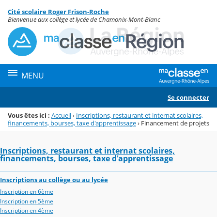
Panneau de gestion des cookies
Cité scolaire Roger Frison-Roche
Menu de la rubrique
Contenu
Bienvenue aux collège et lycée de Chamonix-Mont-Blanc
MENU
Se connecter
Vous êtes ici :
Accueil
›
Inscriptions, restaurant et internat scolaires,
financements, bourses, taxe d'apprentissage
›
Financement de projets
Inscriptions, restaurant et internat scolaires,
financements, bourses, taxe d'apprentissage
Inscriptions au collège ou au lycée
Inscription en 6ème
Inscription en 5ème
Inscription en 4ème