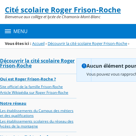
Panneau de gestion des cookies
Cité scolaire Roger Frison-Roche
Menu de la rubrique
Contenu
Bienvenue aux collège et lycée de Chamonix-Mont-Blanc
MENU
Vous êtes ici :
Accueil
›
Découvrir la cité scolaire Roger Frison-Roche
›
Découvrir la cité scolaire Roger
Frison-Roche
Aucun élément pour l
Vous pouvez vous rapproche
Qui est Roger Frison-Roche ?
Site officiel de la famille Frison-Roche
Article Wikipédia sur Roger Frison-Roche
Notre réseau
Les établissements du Campus des métiers
et des qualifications
Les établissements scolaires du réseau des
lycées de la montagne